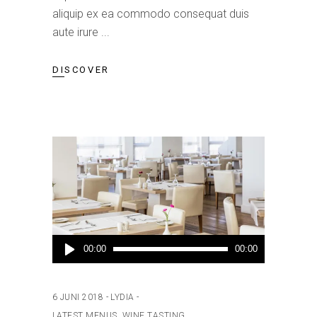
aliquip ex ea commodo consequat duis
aute irure
DISCOVER
Audiospeler
00:00
00:00
6 JUNI 2018
LYDIA
LATEST MENUS
,
WINE TASTING