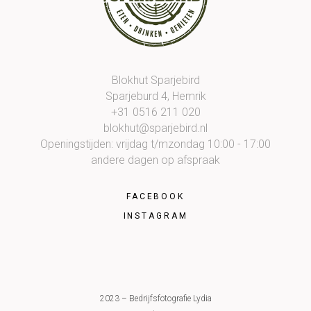
Blokhut Sparjebird
Sparjeburd 4, Hemrik
+31 0516 211 020
blokhut@sparjebird.nl
Openingstijden: vrijdag t/mzondag 10:00 - 17:00
andere dagen op afspraak
FACEBOOK
INSTAGRAM
2023 – Bedrijfsfotografie Lydia