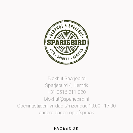
Blokhut Sparjebird
Sparjeburd 4, Hemrik
+31 0516 211 020
blokhut@sparjebird.nl
Openingstijden: vrijdag t/mzondag 10:00 - 17:00
andere dagen op afspraak
FACEBOOK