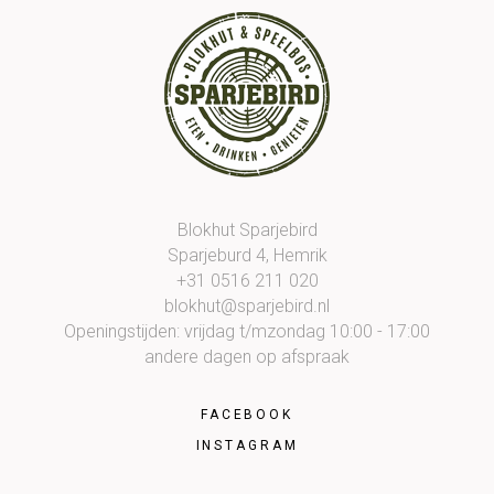
Blokhut Sparjebird
Sparjeburd 4, Hemrik
+31 0516 211 020
blokhut@sparjebird.nl
Openingstijden: vrijdag t/mzondag 10:00 - 17:00
andere dagen op afspraak
FACEBOOK
INSTAGRAM