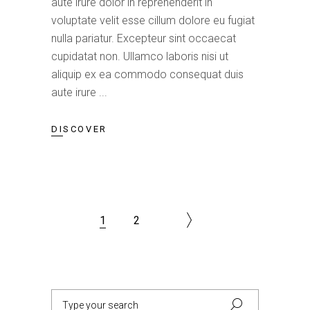
aute irure dolor in reprehenderit in
voluptate velit esse cillum dolore eu fugiat
nulla pariatur. Excepteur sint occaecat
cupidatat non. Ullamco laboris nisi ut
aliquip ex ea commodo consequat duis
aute irure
DISCOVER
1
2